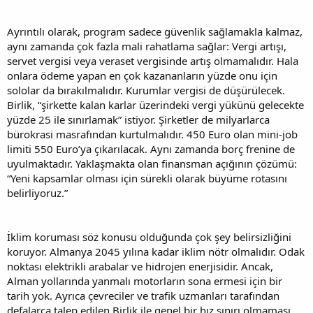
Ayrıntılı olarak, program sadece güvenlik sağlamakla kalmaz,
aynı zamanda çok fazla mali rahatlama sağlar: Vergi artışı,
servet vergisi veya veraset vergisinde artış olmamalıdır. Hala
onlara ödeme yapan en çok kazananların yüzde onu için
sololar da bırakılmalıdır. Kurumlar vergisi de düşürülecek.
Birlik, “şirkette kalan karlar üzerindeki vergi yükünü gelecekte
yüzde 25 ile sınırlamak” istiyor. Şirketler de milyarlarca
bürokrasi masrafından kurtulmalıdır. 450 Euro olan mini-job
limiti 550 Euro’ya çıkarılacak. Aynı zamanda borç frenine de
uyulmaktadır. Yaklaşmakta olan finansman açığının çözümü:
“Yeni kapsamlar olması için sürekli olarak büyüme rotasını
belirliyoruz.”
İklim koruması söz konusu olduğunda çok şey belirsizliğini
koruyor. Almanya 2045 yılına kadar iklim nötr olmalıdır. Odak
noktası elektrikli arabalar ve hidrojen enerjisidir. Ancak,
Alman yollarında yanmalı motorların sona ermesi için bir
tarih yok. Ayrıca çevreciler ve trafik uzmanları tarafından
defalarca talep edilen Birlik ile genel bir hız sınırı olmaması