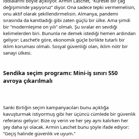
iddialarını böyle açıklıyor. Armin Laschet, “Küresel bir çağ
değişiminde yaşıyoruz” diyor. Ona sadece tepki vermemelisin,
onu aktif olarak şekillendirmelisin. Almanya, pandemi
sırasında da kanıtladığı gibi zaten güçlü bir ülke. Ama şimdi
bir “modernleşme on yılı” olmalı. Şu sıralar en sevdiği
kelimelerden biri. Bununla ne demek istediği hemen ardından
geliyor: Laschet’e göre, ekonomik güçle birlikte tutarlı bir
iklim koruması olmalı. Sosyal güvenliği olan, iklim nötr bir
sanayi ülkesi.
Sendika seçim programı: Mini-iş sınırı 550
avroya çıkarılmalı
Sanki Birliğin seçim kampanyacıları bunu açıklığa
kavuşturmak istiyormuş gibi her üçüncü cümlede bir güvenlik
referansı geliyor: Bize oy verin ve her şey aynı kalırken her
şey daha iyi olacak. Armin Laschet bunu şöyle ifade ediyor:
“Geçiş halinde güvenlik ve uyum.”