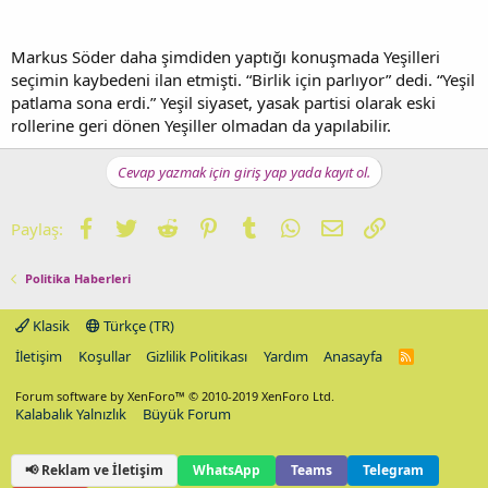
Markus Söder daha şimdiden yaptığı konuşmada Yeşilleri
seçimin kaybedeni ilan etmişti. “Birlik için parlıyor” dedi. “Yeşil
patlama sona erdi.” Yeşil siyaset, yasak partisi olarak eski
rollerine geri dönen Yeşiller olmadan da yapılabilir.
Cevap yazmak için giriş yap yada kayıt ol.
Facebook
Twitter
Reddit
Pinterest
Tumblr
WhatsApp
E-posta
Link
Paylaş:
Politika Haberleri
Klasik
Türkçe (TR)
İletişim
Koşullar
Gizlilik Politikası
Yardım
Anasayfa
R
S
S
Forum software by XenForo™
© 2010-2019 XenForo Ltd.
Kalabalık Yalnızlık
Büyük Forum
📢 Reklam ve İletişim
WhatsApp
Teams
Telegram