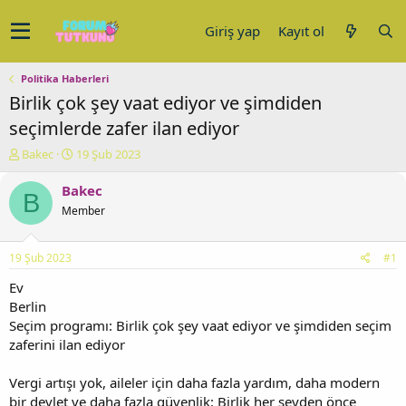
Giriş yap
Kayıt ol
Politika Haberleri
Birlik çok şey vaat ediyor ve şimdiden
seçimlerde zafer ilan ediyor
K
B
Bakec
19 Şub 2023
o
a
n
ş
Bakec
B
u
l
Member
y
a
u
n
b
g
19 Şub 2023
#1
a
ı
ş
ç
Ev
l
t
Berlin
a
a
Seçim programı: Birlik çok şey vaat ediyor ve şimdiden seçim
t
r
zaferini ilan ediyor
a
i
n
h
Vergi artışı yok, aileler için daha fazla yardım, daha modern
i
bir devlet ve daha fazla güvenlik: Birlik her şeyden önce