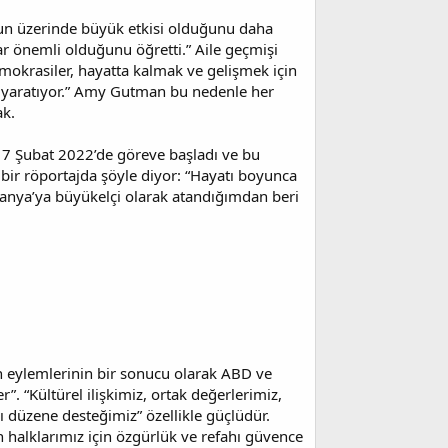
n üzerinde büyük etkisi olduğunu daha
ar önemli olduğunu öğretti.” Aile geçmişi
emokrasiler, hayatta kalmak ve gelişmek için
k yaratıyor.” Amy Gutman bu nedenle her
ak.
 17 Şubat 2022’de göreve başladı ve bu
bir röportajda şöyle diyor: “Hayatı boyunca
manya’ya büyükelçi olarak atandığımdan beri
n eylemlerinin bir sonucu olarak ABD ve
er”. “Kültürel ilişkimiz, ortak değerlerimiz,
ı düzene desteğimiz” özellikle güçlüdür.
n halklarımız için özgürlük ve refahı güvence