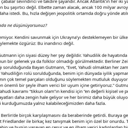
çabalar sevindirici ve takdire şayandır. Ancak Atlantik’in her ik
en bu şaşırtıcı değil. Elbette zaman alacak, ancak 100 milyar avro
aha istedi. Bu, hızla değişen jeopolitik ortamda doğru yönde atıl
kında ne düşünüyorsunuz?
lemiyor. Kendini savunmak için Ukrayna’yı desteklemeyen bir ülke
lemekte özgürüz: Bu inandırıcı değil.
mann için siyasi düzey her şey değildir. Yahudilik de hayatında ö
unun bir gelenek ya da folklor olmadığı görülmektedir. Berliner Z
ı sorulduğunda Bayan Gutmann, “Evet, Yahudi olmaktan her zam
Yahudiliğin rolü sorulduğunda, benim için dünyada iyilik yapma
ın çok temel parçaları olduğunu söylemekten mutluluk duyuyoru
yen önemli bir şeyle ilham verici bir uyum içine getiriyoruz.” Gu
ahudi kavramı “tikkun olam”ın kendisi için “en değerli kişisel 
ayatları daha zengin hale geliyor ve her birimiz daha büyük oluyo
şki kurduğumuzda yalnız kalabileceğimizden daha fazla.
Berlin’de birçok karşılaşmasını da beraberinde getirdi. Buraya gel
riedlander ile birkaç kez tanışmak benim için özel bir onurdu. T
sahip ve bugün yaşayan en cesur ve en ilham verici kadınlardan b