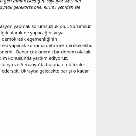
 geri almak istediğini söylüyor. ABD’nin
nak gerektirse bile, Kırım’ı yeniden ele
ülasyon yapmak sorumsuzluk olur. Sorumsuz
lgili olarak ne yapacağını veya
y, demokratik egemenliğinin
eresi yapacak konuma getirmek gerekecektir.
 önemli. Bahar çok önemli bir dönem olacak
rdım konusunda yardım ediyoruz.
olonya ve Almanya’da bulunan mülteciler
m edersek, Ukrayna gelecekte barışı o kadar