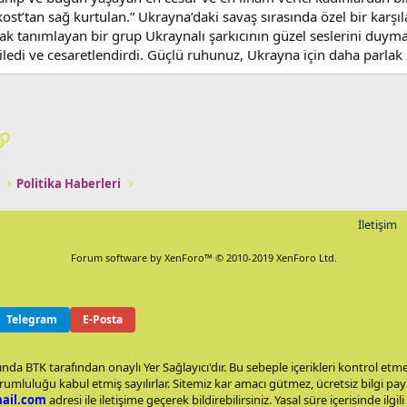
kost’tan sağ kurtulan.” Ukrayna’daki savaş sırasında özel bir karşı
rak tanımlayan bir grup Ukraynalı şarkıcının güzel seslerini duym
ledi ve cesaretlendirdi. Güçlü ruhunuz, Ukrayna için daha parlak b
pp
osta
Link
Politika Haberleri
İletişim
Forum software by XenForo™
© 2010-2019 XenForo Ltd.
Telegram
E-Posta
nda BTK tarafından onaylı Yer Sağlayıcı'dır. Bu sebeple içerikleri kontrol et
rumluluğu kabul etmiş sayılırlar. Sitemiz kar amacı gütmez, ücretsiz bilgi p
ail.com
adresi ile iletişime geçerek bildirebilirsiniz. Yasal süre içerisinde ilgili