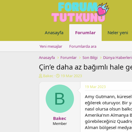
Anasayfa
Forumlar
Neler yeni
Yeni mesajlar
Forumlarda ara
Anasayfa
Forumlar
Son Bilgi
Dünya Haberleri
Çin’e daha az bağımlı hale 
K
B
Bakec
19 Mar 2023
o
a
n
ş
19 Mar 2023
u
l
B
Amy Gutmann, küresel s
y
a
u
n
eğilerek oturuyor. Bir 
b
g
nasıl olursa olsun bal
a
ı
Amerika’nın Almanya Bü
Bakec
ş
ç
görebileceğiniz Quadrig
l
t
Member
Alman bölgesel medyasın
a
a