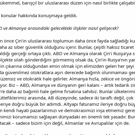
emmel, barışçıl bir uluslararası düzen için nasıl birlikte çalışabi
l konular hakkında konuşmaya geldik.
D ve Almanya arasındaki gelecekteki ilişkiler nasıl gelişecek?
 önce Çin’in uluslararası toplumun daha önce fayda sağladığı kuru
 az siber güvenlik olduğunu içerir. Bunlar, çeşitli haksız ticaret u
aldığı gerçeği ortaya çıktı. ABD ve Almanya olarak Çin’i Rusya’y
ölçekte silah gönderdiğini görmemiş olsak da, Çin’in Rusya’nın y
 çıkarına olduğundan emin olmak için elimizden gelen her şeyi y
da güvenilmez otokratlara aşırı derecede bağımlı olunmaması gere
düzensiz ve otokratik hale gelirler. Almanya hızla, zekice ve öngör
yor. Biz – ABD, Almanya ve dünyanın geri kalanı – artık tedarik zin
in’e daha az bağımlı hale gelme fırsatına sahibiz. Bunlar ülkelerim
fiklerimiz arasında, AB düzeyinde, sadece iki taraflı değil, çok 
ileriye doğru büyük bir adımdı. Altyapı faturamız ileriye doğru b
in kendi hayati pazarlarımızı ve demokrasimizi inşa etmemiz ger
genimizi korumamızı sağlayan dünyadaki en önemli tek yasadır. 
ltacak – sadece bizim için değil, Almanlar ve Avrupalılar için de.