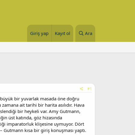
Giriş yap
Kayıt ol
Ara
#1
n büyük bir yuvarlak masada öne doğru
amana ait tarihi bir harita asılıdır. Hava
slendiği bir heykeli var. Amy Gutmann,
ğin üst katında, göz hizasında
ttiği imparatorluk klişesine uymuyor. Dört
 – Gutmann kısa bir giriş konuşması yaptı.