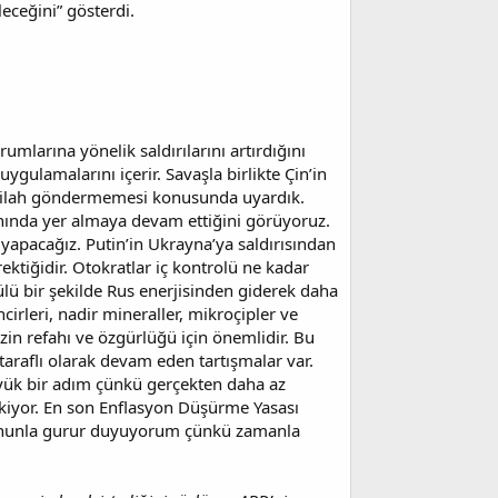
leceğini” gösterdi.
mlarına yönelik saldırılarını artırdığını
ygulamalarını içerir. Savaşla birlikte Çin’in
a silah göndermemesi konusunda uyardık.
anında yer almaya devam ettiğini görüyoruz.
apacağız. Putin’in Ukrayna’ya saldırısından
ktiğidir. Otokratlar iç kontrolü ne kadar
ülü bir şekilde Rus enerjisinden giderek daha
cirleri, nadir mineraller, mikroçipler ve
izin refahı ve özgürlüğü için önemlidir. Bu
taraflı olarak devam eden tartışmalar var.
üyük bir adım çünkü gerçekten daha az
ekiyor. En son Enflasyon Düşürme Yasası
Bununla gurur duyuyorum çünkü zamanla