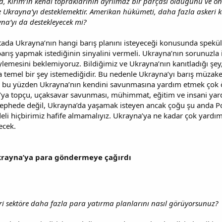
, Kırım’ın kendi topraklarının ayrılmaz bir parçası olduğunu ve onu
 Ukrayna’yı desteklemektir. Amerikan hükümeti, daha fazla askeri kay
yna’yı da destekleyecek mi?
ada Ukrayna’nın hangi barış planını isteyeceği konusunda spek
rış yapmak istediğinin sinyalini vermeli. Ukrayna’nın sorunuzla i
lemesini beklemiyoruz. Bildiğimiz ve Ukrayna’nın kanıtladığı şe
temel bir şey istemediğidir. Bu nedenle Ukrayna’yı barış müzak
şte bu yüzden Ukrayna’nın kendini savunmasına yardım etmek çok
’ya topçu, uçaksavar savunması, mühimmat, eğitim ve insani ya
cephede değil, Ukrayna’da yaşamak isteyen ancak çoğu şu anda P
eli hiçbirimiz hafife almamalıyız. Ukrayna’ya ne kadar çok yardı
ecek.
Ukrayna’ya para göndermeye çağırdı
i sektöre daha fazla para yatırma planlarını nasıl görüyorsunuz?