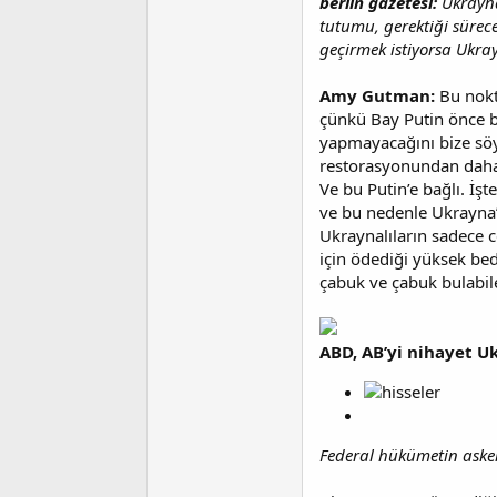
berlin gazetesi:
Ukrayna
tutumu, gerektiği sürece
geçirmek istiyorsa Ukra
Amy Gutman:
Bu nokt
çünkü Bay Putin önce ba
yapmayacağını bize söy
restorasyonundan daha 
Ve bu Putin’e bağlı. İ
ve bu nedenle Ukrayna
Ukraynalıların sadece 
için ödediği yüksek bed
çabuk ve çabuk bulabil
ABD, AB’yi nihayet 
Federal hükümetin asker