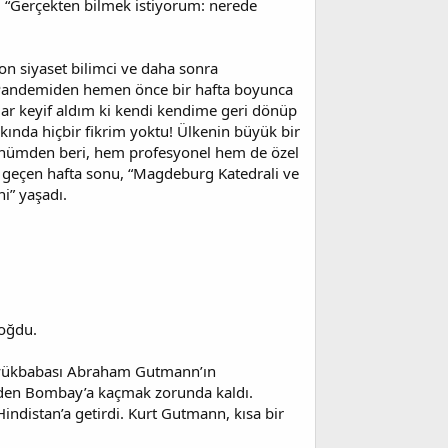
r. “Gerçekten bilmek istiyorum: nerede
on siyaset bilimci ve daha sonra
. Pandemiden hemen önce bir hafta boyunca
kadar keyif aldım ki kendi kendime geri dönüp
ında hiçbir fikrim yoktu! Ülkenin büyük bir
ünümden beri, hem profesyonel hem de özel
 geçen hafta sonu, “Magdeburg Katedrali ve
i” yaşadı.
oğdu.
büyükbabası Abraham Gutmann’ın
rden Bombay’a kaçmak zorunda kaldı.
indistan’a getirdi. Kurt Gutmann, kısa bir