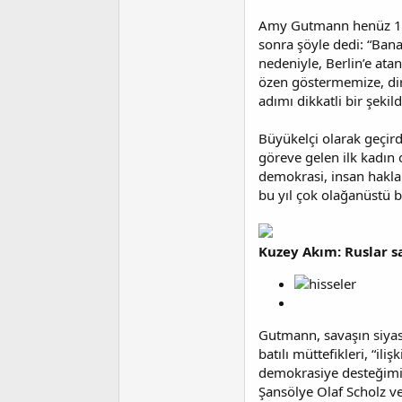
Amy Gutmann henüz 16 
sonra şöyle dedi: “Bana
nedeniyle, Berlin’e ata
özen göstermemize, dir
adımı dikkatli bir şekil
Büyükelçi olarak geçir
göreve gelen ilk kadın
demokrasi, insan hakla
bu yıl çok olağanüstü bi
Kuzey Akım: Ruslar s
Gutmann, savaşın siyas
batılı müttefikleri, “ili
demokrasiye desteğimiz 
Şansölye Olaf Scholz ve