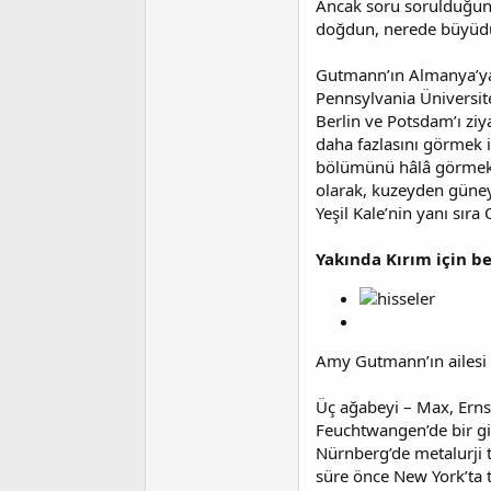
Ancak soru sorulduğunda
t
r
a
i
doğdun, nerede büyüd
n
h
i
Gutmann’ın Almanya’ya 
Pennsylvania Üniversit
Berlin ve Potsdam’ı ziya
daha fazlasını görmek 
bölümünü hâlâ görmek 
olarak, kuzeyden güney
Yeşil Kale’nin yanı sır
Yakında Kırım için be
Amy Gutmann’ın ailesi
Üç ağabeyi – Max, Erns
Feuchtwangen’de bir g
Nürnberg’de metalurji t
süre önce New York’ta t