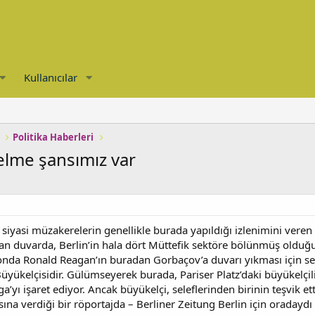
Kullanıcılar
Politika Haberleri
gelme şansımız var
iyasi müzakerelerin genellikle burada yapıldığı izlenimini vere
yan duvarda, Berlin’in hala dört Müttefik sektöre bölünmüş olduğu z
konda Ronald Reagan’ın buradan Gorbaçov’a duvarı yıkması için se
yükelçisidir. Gülümseyerek burada, Pariser Platz’daki büyükelçili
a’yı işaret ediyor. Ancak büyükelçi, seleflerinden birinin teşvik e
a verdiği bir röportajda – Berliner Zeitung Berlin için oradaydı