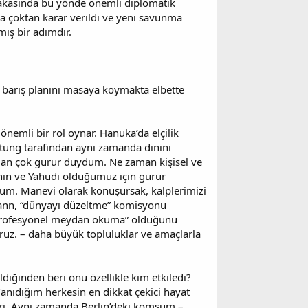
i yakasında bu yönde önemli diplomatik
ya çoktan karar verildi ve yeni savunma
mış bir adımdır.
 barış planını masaya koymakta elbette
nemli bir rol oynar. Hanuka’da elçilik
eitung tarafından aynı zamanda dinini
an çok gurur duydum. Ne zaman kişisel ve
nın ve Yahudi olduğumuz için gurur
m. Manevi olarak konuşursak, kalplerimizi
tmann, “dünyayı düzeltme” komisyonu
ve profesyonel meydan okuma” olduğunu
ruz. – daha büyük topluluklar ve amaçlarla
diğinden beri onu özellikle kim etkiledi?
anıdığım herkesin en dikkat çekici hayat
iri. Aynı zamanda Berlin’deki komşum –