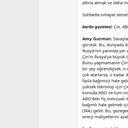
altına almak ve daha mük
Sohbette nihayet teme
berlin gazetesi:
Çin, AB
Amy Gutman:
Savaştan
gördük. Bu, dünyada daha
Rusya’nın yanında yer 
Çin’in Rusya’ya büyük 
Bunu yapmamanın Çin’in
bir şey öğrendiysek, o 
çok atarlarsa, o kadar 
fazla bağımsız hale geli
yüksek teknoloji için Ç
konuda ABD ve tüm mütte
ABD’deki fiş mevzuatı 
bağımlı hale gelmek iç
(IRA) geldi. Bu, geze
enerji maliyetlerini aza