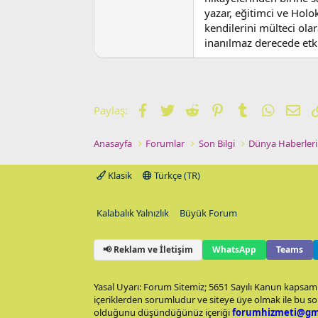
yazar, eğitimci ve Holo
kendilerini mülteci ola
inanılmaz derecede etki
Facebook
Twitter
Reddit
Pinterest
Tumblr
WhatsA
E-p
Paylaş:
Anasayfa
Forumlar
Son Bilgi
Dünya Haberleri
Klasik
Türkçe (TR)
Kalabalık Yalnızlık
Büyük Forum
📢 Reklam ve İletişim
WhatsApp
Teams
Yasal Uyarı: Forum Sitemiz; 5651 Sayılı Kanun kapsamı
içeriklerden sorumludur ve siteye üye olmak ile bu so
olduğunu düşündüğünüz içeriği
forumhizmeti@gm