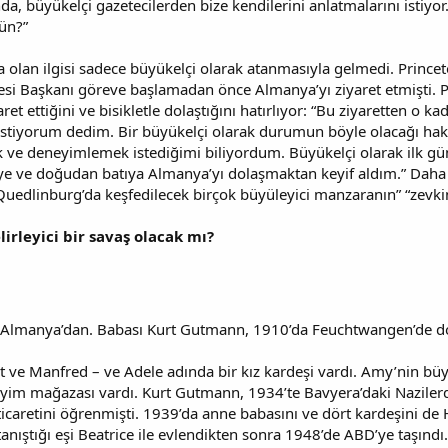
, büyükelçi gazetecilerden bize kendilerini anlatmalarını istiyo
ün?”
olan ilgisi sadece büyükelçi olarak atanmasıyla gelmedi. Princet
esi Başkanı göreve başlamadan önce Almanya’yı ziyaret etmişti
ret ettiğini ve bisikletle dolaştığını hatırlıyor: “Bu ziyaretten o 
istiyorum dedim. Bir büyükelçi olarak durumun böyle olacağı hakk
ve deneyimlemek istediğimi biliyordum. Büyükelçi olarak ilk g
e ve doğudan batıya Almanya’yı dolaşmaktan keyif aldım.” Daha
a Quedlinburg’da keşfedilecek birçok büyüleyici manzaranın” “zevkin
lirleyici bir savaş olacak mı?
 Almanya’dan. Babası Kurt Gutmann, 1910’da Feuchtwangen’de d
t ve Manfred – ve Adele adında bir kız kardeşi vardı. Amy’nin 
iyim mağazası vardı. Kurt Gutmann, 1934’te Bavyera’daki Nazile
icaretini öğrenmişti. 1939’da anne babasını ve dört kardeşini de H
anıştığı eşi Beatrice ile evlendikten sonra 1948’de ABD’ye taşındı.