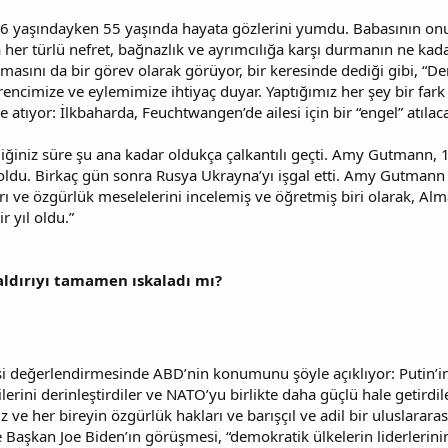
yaşındayken 55 yaşında hayata gözlerini yumdu. Babasının onu
 her türlü nefret, bağnazlık ve ayrımcılığa karşı durmanın ne kad
nmasını da bir görev olarak görüyor, bir keresinde dediği gibi, “D
encimize ve eylemimize ihtiyaç duyar. Yaptığımız her şey bir far
de atıyor: İlkbaharda, Feuchtwangen’de ailesi için bir “engel” atılac
diğiniz süre şu ana kadar oldukça çalkantılı geçti. Amy Gutmann,
 oldu. Birkaç gün sonra Rusya Ukrayna’yı işgal etti. Amy Gutmann 
rı ve özgürlük meselelerini incelemiş ve öğretmiş biri olarak, Al
r yıl oldu.”
aldırıyı tamamen ıskaladı mı?
i değerlendirmesinde ABD’nin konumunu şöyle açıklıyor: Putin’i
şkilerini derinleştirdiler ve NATO’yu birlikte daha güçlü hale getirdil
ve her bireyin özgürlük hakları ve barışçıl ve adil bir uluslararas
 Başkan Joe Biden’ın görüşmesi, “demokratik ülkelerin liderlerini