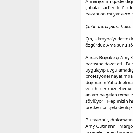
Almanya’nın gösterdiği 
çabalar sarf edildiğind
bakanı on milyar avro d
Çin’in barış planı hak
Çin, Ukrayna’yı destek
özgürdür. Ama şunu söy
Ancak Büyükelçi Amy Gut
partisine davet etti. B
uygulayıp uygulamadığ
profesyonel hayatımda 
duymanın Yahudi olman
ve zihinlerimizi ebedi
anlamına gelen temel Y
söylüyor: “Hepimizin h
üretken bir şekilde ili
Bu taahhüt, diplomatın 
Amy Gutmann: “Margot F
hikayelerinden birine 