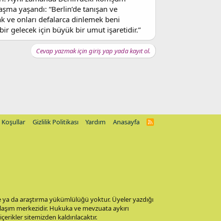
laşma yaşandı: “Berlin’de tanışan ve
ak ve onları defalarca dinlemek beni
ir gelecek için büyük bir umut işaretidir.”
Cevap yazmak için giriş yap yada kayıt ol.
Koşullar
Gizlilik Politikası
Yardım
Anasayfa
R
S
S
me ya da araştırma yükümlülüğü yoktur. Üyeler yazdığı
aylaşım merkezidir. Hukuka ve mevzuata aykırı
 içerikler sitemizden kaldırılacaktır.