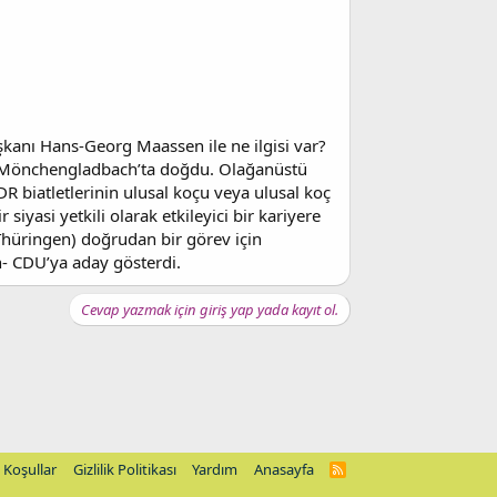
aşkanı Hans-Georg Maassen ile ne ilgisi var?
’de Mönchengladbach’ta doğdu. Olağanüstü
 biatletlerinin ulusal koçu veya ulusal koç
siyasi yetkili olarak etkileyici bir kariyere
 Thüringen) doğrudan bir görev için
n- CDU’ya aday gösterdi.
Cevap yazmak için giriş yap yada kayıt ol.
Koşullar
Gizlilik Politikası
Yardım
Anasayfa
R
S