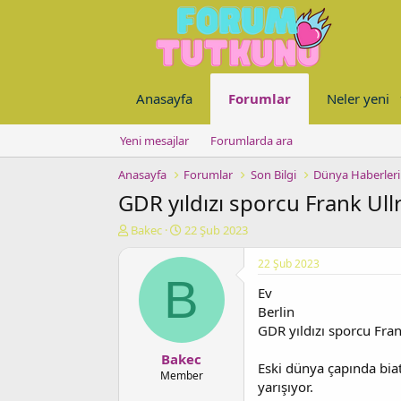
Anasayfa
Forumlar
Neler yeni
Yeni mesajlar
Forumlarda ara
Anasayfa
Forumlar
Son Bilgi
Dünya Haberleri
GDR yıldızı sporcu Frank Ull
K
B
Bakec
22 Şub 2023
o
a
n
ş
22 Şub 2023
u
l
B
Ev
y
a
u
n
Berlin
b
g
GDR yıldızı sporcu Fran
a
ı
Bakec
ş
ç
Eski dünya çapında biat
l
t
Member
yarışıyor.
a
a