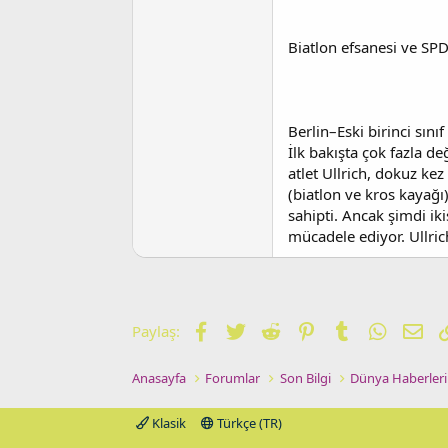
t
r
a
i
n
h
Biatlon efsanesi ve SPD 
i
Berlin–Eski birinci sın
İlk bakışta çok fazla 
atlet Ullrich, dokuz k
(biatlon ve kros kayağı)
sahipti. Ancak şimdi ik
mücadele ediyor. Ullric
Facebook
Twitter
Reddit
Pinterest
Tumblr
WhatsA
E-p
Paylaş:
Anasayfa
Forumlar
Son Bilgi
Dünya Haberleri
Klasik
Türkçe (TR)