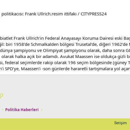
politikacısı: Frank Ullrich.resim ittifakı / CITYPRESS24
ıf biatlet Frank Ullrich’in Federal Anayasayı Koruma Dairesi eski B
değil: biri 1958’de Schmalkalden bölgesi Trusetal’de, diğeri 1962
ez dünya şampiyonu ve Olimpiyat şampiyonu olarak, daha sonra GDR
 olarak halka açık bir adamdı. Avukat Maassen ise oldukça gizli bir 
isi, federal seçimlerde rakip olarak 196 seçim bölgesinde (güney
h’i SPD’ye, Maassen’i -son günlerde hararetli tartışmalara yol aça
pp
osta
Link
Politika Haberleri
İletişim