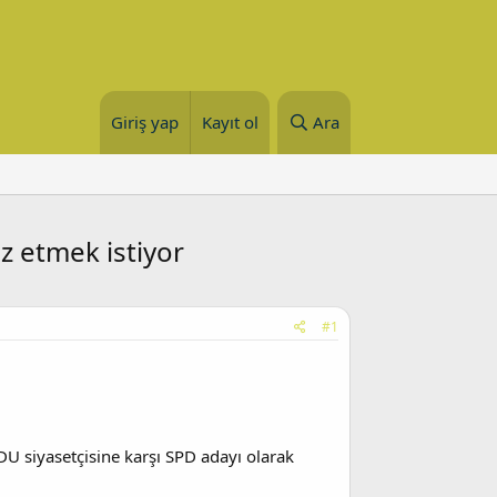
Giriş yap
Kayıt ol
Ara
z etmek istiyor
#1
DU siyasetçisine karşı SPD adayı olarak