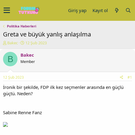
Giriş yap
Kayıt ol
Politika Haberleri
Greta ve büyük yanlış anlaşılma
K
B
Bakec
12 Şub 2023
o
a
n
ş
Bakec
B
u
l
Member
y
a
u
n
b
g
12 Şub 2023
#1
a
ı
ş
ç
İronik bir şekilde, FDP ilk kez seçmenler arasında en güçlü
l
t
güçtü. Neden?
a
a
t
r
a
i
Sabine Renne Fanz
n
h
i