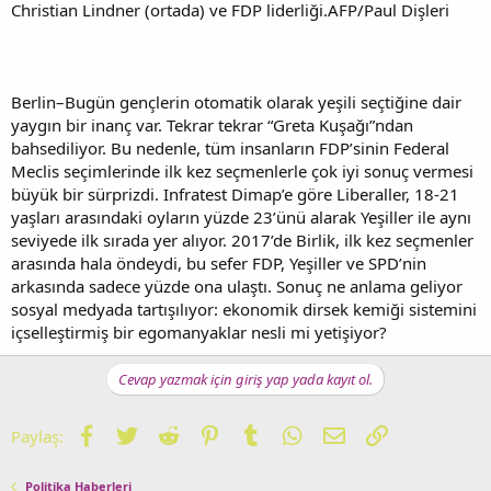
Christian Lindner (ortada) ve FDP liderliği.AFP/Paul Dişleri
Berlin–Bugün gençlerin otomatik olarak yeşili seçtiğine dair
yaygın bir inanç var. Tekrar tekrar “Greta Kuşağı”ndan
bahsediliyor. Bu nedenle, tüm insanların FDP’sinin Federal
Meclis seçimlerinde ilk kez seçmenlerle çok iyi sonuç vermesi
büyük bir sürprizdi. Infratest Dimap’e göre Liberaller, 18-21
yaşları arasındaki oyların yüzde 23’ünü alarak Yeşiller ile aynı
seviyede ilk sırada yer alıyor. 2017’de Birlik, ilk kez seçmenler
arasında hala öndeydi, bu sefer FDP, Yeşiller ve SPD’nin
arkasında sadece yüzde ona ulaştı. Sonuç ne anlama geliyor
sosyal medyada tartışılıyor: ekonomik dirsek kemiği sistemini
içselleştirmiş bir egomanyaklar nesli mi yetişiyor?
Cevap yazmak için giriş yap yada kayıt ol.
Facebook
Twitter
Reddit
Pinterest
Tumblr
WhatsApp
E-posta
Link
Paylaş:
Politika Haberleri