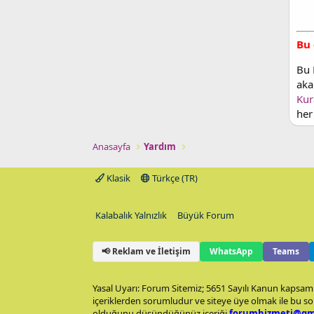
Bu 
Bu 
aka
Kur
her
Anasayfa
Yardım
Klasik
Türkçe (TR)
Kalabalık Yalnızlık
Büyük Forum
📢 Reklam ve İletişim
WhatsApp
Teams
Yasal Uyarı: Forum Sitemiz; 5651 Sayılı Kanun kapsamı
içeriklerden sorumludur ve siteye üye olmak ile bu so
olduğunu düşündüğünüz içeriği
forumhizmeti@gm