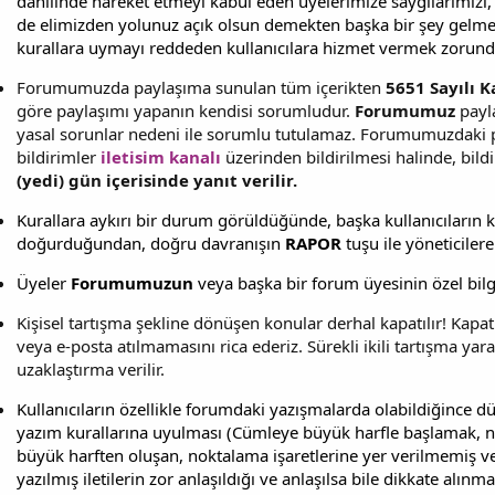
dahilinde hareket etmeyi kabul eden üyelerimize saygılarımızı,
de elimizden yolunuz açık olsun demekten başka bir şey gelm
kurallara uymayı reddeden kullanıcılara hizmet vermek zorunda
Forumumuzda paylaşıma sunulan tüm içerikten
5651 Sayılı 
göre paylaşımı yapanın kendisi sorumludur.
Forumumuz
payla
yasal sorunlar nedeni ile sorumlu tutulamaz. Forumumuzdaki 
bildirimler
iletisim kanalı
üzerinden bildirilmesi halinde, bil
(yedi) gün içerisinde yanıt verilir.
Kurallara aykırı bir durum görüldüğünde, başka kullanıcıların
doğurduğundan, doğru davranışın
RAPOR
tuşu ile yöneticilere
Üyeler
Forumumuzun
veya başka bir forum üyesinin özel bilg
Kişisel tartışma şekline dönüşen konular derhal kapatılır! Kapatıl
veya e-posta atılmamasını rica ederiz. Sürekli ikili tartışma yara
uzaklaştırma verilir.
Kullanıcıların özellikle forumdaki yazışmalarda olabildiğince d
yazım kurallarına uyulması (Cümleye büyük harfle başlamak, n
büyük harften oluşan, noktalama işaretlerine yer verilmemiş ve
yazılmış iletilerin zor anlaşıldığı ve anlaşılsa bile dikkate alınma