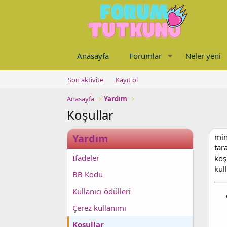
Anasayfa
Forumlar
Neler yeni
Son aktivite
Kayıt ol
Anasayfa
Yardım
Koşullar
Yardım
min
tar
İfadeler
koş
kul
BB Kodu
Kullanıcı ödülleri
Çerez kullanımı
Koşullar