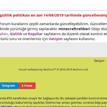
gizlilik politikası en son 14/08/2019 tarihinde güncellenmiş
Forum kurallarını çeşitli zamanlarda güncelleyebilirim. Güncelle
binde yürürlüğe girmiş sayılacaktır.
minecraftrehberi
Siteyi düz
alları
,
Gizlilik
ve
Koşullar
sayfalarını da düzenli olarak kontrol etm
 türlü soru ve önerileriniz için
iletişim
sayfasını kullanınız.
İletişim
Forum software by XenForo™
© 2010-2019 XenForo Ltd.
Telegram
E-Posta
nda BTK tarafından onaylı Yer Sağlayıcı'dır. Bu sebeple içerikleri kontrol et
rumluluğu kabul etmiş sayılırlar. Sitemiz kar amacı gütmez, ücretsiz bilgi p
ail.com
adresi ile iletişime geçerek bildirebilirsiniz. Yasal süre içerisinde ilgili