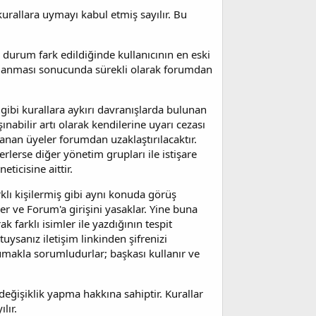
rallara uymayı kabul etmiş sayılır. Bu
u durum fark edildiğinde kullanıcının en eski
ekrarlanması sonucunda sürekli olarak forumdan
ibi kurallara aykırı davranışlarda bulunan
aşınabilir artı olarak kendilerine uyarı cezası
ranan üyeler forumdan uzaklaştırılacaktır.
rlerse diğer yönetim grupları ile istişare
ticisine aittir.
klı kişilermiş gibi aynı konuda görüş
ler ve Forum'a girişini yasaklar. Yine buna
k farklı isimler ile yazdığının tespit
tuysanız iletişim linkinden şifrenizi
korumakla sorumludurlar; başkası kullanır ve
ğişiklik yapma hakkına sahiptir. Kurallar
lır.