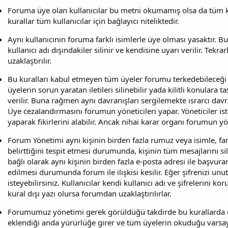
Foruma üye olan kullanıcılar bu metni okumamış olsa da tüm ku
kurallar tüm kullanıcılar için bağlayıcı niteliktedir.
Aynı kullanıcının foruma farklı isimlerle üye olması yasaktır. B
kullanıcı adı dışındakiler silinir ve kendisine uyarı verilir. T
uzaklaştırılır.
Bu kuralları kabul etmeyen tüm üyeler forumu terkedebileceği g
üyelerin sorun yaratan iletileri silinebilir yada kilitli konulara t
verilir. Buna rağmen aynı davranışları sergilemekte ısrarcı dav
Üye cezalandırmasını forumun yöneticileri yapar. Yöneticiler iste
yaparak fikirlerini alabilir. Ancak nihai karar organı forumun yöne
Forum Yönetimi aynı kişinin birden fazla rumuz veya isimle, far
belirttiğini tespit etmesi durumunda, kişinin tüm mesajlarını si
bağlı olarak aynı kişinin birden fazla e-posta adresi ile başvurara
edilmesi durumunda forum ile ilişkisi kesilir. Eğer şifrenizi unut
isteyebilirsiniz. Kullanıcılar kendi kullanıcı adı ve şifrelerini 
kural dışı yazı olursa forumdan uzaklaştırılırlar.
Forumumuz yönetimi gerek görüldüğü takdirde bu kurallarda de
eklendiği anda yürürlüğe girer ve tüm üyelerin okuduğu varsayı