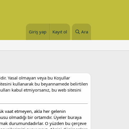
Giriş yap
Kayıt ol
Ara
bidir. Yasal olmayan veya bu Koşullar
itesini kullanarak bu beyannamede belirtilen
ulları kabul etmiyorsanız, bu web sitesini
lük vaat etmeyen, akla her gelenin
nusu olmadığı bir ortamdır. Üyeler buraya
 uymak durumundadırlar. O yüzden bu çerçeve