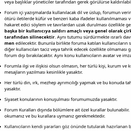
veya başlıklar yöneticiler tarafından gerek görülürse kaldırılabil
Forum içi yazışmalarda kullanılacak dil ve üslup, forumun verim
ötürü iletilerde küfür ve benzeri kaba ifadeler kullanılmaması 
hakaret edici söylem ve tavırlardan uzak durulması özellikle g
başka bir kullanıcıya saldırı amaçlı veya genel olarak çirk
tarafından silinecektir
. Aynı tutumu sürdürmekte ısrarlı da
men
edilecektir. Bununla birlikte foruma katılan kullanıcıların s
diğer kullanıcıları taciz veya tahrik edecek özellikte olmaması
forum dışı bırakılacaktır. Aynı konu kullanıcıların avatar ve imzal
Forumla ilgi ve ilişkisi olsun olmasın, her türlü kişi, kurum ve
mesajların yazılması kesinlikle yasaktır.
Her türlü din, ırk, mezhep ayrımcılığı yapmak ve bu konuda ta
yasaktır.
Siyaset konularının konuşulması forumumuzda yasaktır.
Forum Kuralları dışında bölümlere ait özel kurallar bulunabilir. 
okumanız ve bu kurallara uymanız gerekmektedir.
Kullanıcıların kendi yararları göz önünde tutularak hazırlanan b