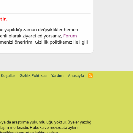
tir.
me yapıldığı zaman değişiklikler hemen
enli olarak ziyaret ediyorsanız,
Forum
enizi öneririm. Gizlilik politikamız ile ilgili
Koşullar
Gizlilik Politikası
Yardım
Anasayfa
R
S
S
me ya da araştırma yükümlülüğü yoktur. Üyeler yazdığı
aylaşım merkezidir. Hukuka ve mevzuata aykırı
 içerikler sitemizden kaldırılacaktır.