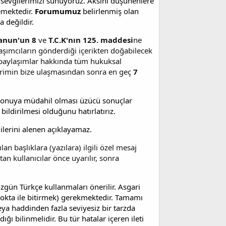
 sevgilerimizi sunuyoruz. Aksini düşünenlere
emektedir.
Forumumuz
belirlenmiş olan
 değildir.
Kanun'un 8
ve
T.C.K'nın 125. maddesi
ne
şımcıların gönderdiği içerikten doğabilecek
paylaşımlar hakkında tüm hukuksal
dirimin bize ulaşmasından sonra en geç
7
 konuya müdahil olması üzücü sonuçlar
 bildirilmesi olduğunu hatırlatırız.
ilerini alenen açıklayamaz.
an başlıklara (yazılara) ilgili özel mesaj
tan kullanıcılar önce uyarılır, sonra
üzgün Türkçe kullanmaları önerilir. Asgari
okta ile bitirmek) gerekmektedir. Tamamı
ya haddinden fazla seviyesiz bir tarzda
dığı bilinmelidir. Bu tür hatalar içeren ileti