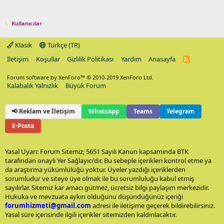
Kullanıcılar
Klasik
Türkçe (TR)
İletişim
Koşullar
Gizlilik Politikası
Yardım
Anasayfa
R
S
S
Forum software by XenForo™
© 2010-2019 XenForo Ltd.
Kalabalık Yalnızlık
Büyük Forum
📢 Reklam ve İletişim
WhatsApp
Teams
Telegram
E-Posta
Yasal Uyarı: Forum Sitemiz; 5651 Sayılı Kanun kapsamında BTK
tarafından onaylı Yer Sağlayıcı'dır. Bu sebeple içerikleri kontrol etme ya
da araştırma yükümlülüğü yoktur. Üyeler yazdığı içeriklerden
sorumludur ve siteye üye olmak ile bu sorumluluğu kabul etmiş
sayılırlar. Sitemiz kar amacı gütmez, ücretsiz bilgi paylaşım merkezidir.
Hukuka ve mevzuata aykırı olduğunu düşündüğünüz içeriği
forumhizmeti@gmail.com
adresi ile iletişime geçerek bildirebilirsiniz.
Yasal süre içerisinde ilgili içerikler sitemizden kaldırılacaktır.