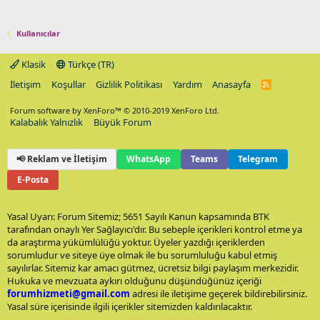
Kullanıcılar
Klasik
Türkçe (TR)
İletişim
Koşullar
Gizlilik Politikası
Yardım
Anasayfa
R
S
S
Forum software by XenForo™
© 2010-2019 XenForo Ltd.
Kalabalık Yalnızlık
Büyük Forum
📢 Reklam ve İletişim
WhatsApp
Teams
Telegram
E-Posta
Yasal Uyarı: Forum Sitemiz; 5651 Sayılı Kanun kapsamında BTK
tarafından onaylı Yer Sağlayıcı'dır. Bu sebeple içerikleri kontrol etme ya
da araştırma yükümlülüğü yoktur. Üyeler yazdığı içeriklerden
sorumludur ve siteye üye olmak ile bu sorumluluğu kabul etmiş
sayılırlar. Sitemiz kar amacı gütmez, ücretsiz bilgi paylaşım merkezidir.
Hukuka ve mevzuata aykırı olduğunu düşündüğünüz içeriği
forumhizmeti@gmail.com
adresi ile iletişime geçerek bildirebilirsiniz.
Yasal süre içerisinde ilgili içerikler sitemizden kaldırılacaktır.