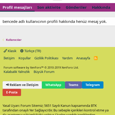
Profil mesajları
Son aktivite
Gönderiler
Hakkında
bencede adlı kullanıcının profili hakkında henüz mesaj yok.
Kullanıcılar
Klasik
Türkçe (TR)
İletişim
Koşullar
Gizlilik Politikası
Yardım
Anasayfa
R
S
S
Forum software by XenForo™
© 2010-2019 XenForo Ltd.
Kalabalık Yalnızlık
Büyük Forum
📢 Reklam ve İletişim
WhatsApp
Teams
Telegram
E-Posta
Yasal Uyarı: Forum Sitemiz; 5651 Sayılı Kanun kapsamında BTK
tarafından onaylı Yer Sağlayıcı'dır. Bu sebeple içerikleri kontrol etme ya
da araştırma yükümlülüğü yoktur. Üyeler yazdığı içeriklerden