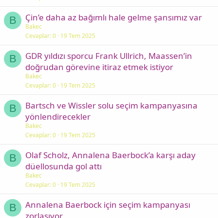
Çin’e daha az bağımlı hale gelme şansımız var
B
Bakec
Cevaplar
0
19 Tem 2025
GDR yıldızı sporcu Frank Ullrich, Maassen’in
B
doğrudan görevine itiraz etmek istiyor
Bakec
Cevaplar
0
19 Tem 2025
Bartsch ve Wissler solu seçim kampanyasına
B
yönlendirecekler
Bakec
Cevaplar
0
19 Tem 2025
Olaf Scholz, Annalena Baerbock’a karşı aday
B
düellosunda gol attı
Bakec
Cevaplar
0
19 Tem 2025
Annalena Baerbock için seçim kampanyası
B
zorlaşıyor