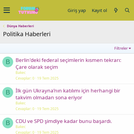
Giriş yap
Kayıt ol
Dünya Haberleri
Politika Haberleri
Filtreler
Berlin'deki federal seçimlerin kısmen tekrarı:
B
Çare olarak seçim
Bakec
Cevaplar
0
19 Tem 2025
İlk gün Ukrayna’nın katılımı için herhangi bir
B
takvim olmadan sona eriyor
Bakec
Cevaplar
0
19 Tem 2025
CDU ve SPD şimdiye kadar bunu başardı.
B
Bakec
Cevaplar
0
19 Tem 2025