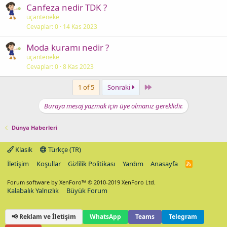
Canfeza nedir TDK ?
uçanteneke
Cevaplar
0
14 Kas 2023
Moda kuramı nedir ?
uçanteneke
Cevaplar
0
8 Kas 2023
Last
1 of 5
Sonraki
Buraya mesaj yazmak için üye olmanız gereklidir.
Dünya Haberleri
Klasik
Türkçe (TR)
İletişim
Koşullar
Gizlilik Politikası
Yardım
Anasayfa
R
S
S
Forum software by XenForo™
© 2010-2019 XenForo Ltd.
Kalabalık Yalnızlık
Büyük Forum
📢 Reklam ve İletişim
WhatsApp
Teams
Telegram