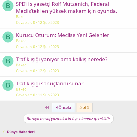
SPD’li siyasetçi Rolf Mützenich, Federal
B
Meclis’teki en yüksek makam için oyunda.
Bakec
Cevaplar
0
12 Şub 2023
Kurucu Oturum: Meclise Yeni Gelenler
B
Bakec
Cevaplar
0
12 Şub 2023
Trafik ışığı yanıyor ama kalkış nerede?
B
Bakec
Cevaplar
0
12 Şub 2023
Trafik ışığı sonuçlarını sunar
B
Bakec
Cevaplar
0
11 Şub 2023
First
Önceki
5 of 5
Buraya mesaj yazmak için üye olmanız gereklidir.
Dünya Haberleri