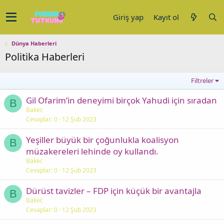
Giriş yap
Kayıt ol
Dünya Haberleri
Politika Haberleri
Filtreler
Gil Ofarim’in deneyimi birçok Yahudi için sıradan
B
Bakec
Cevaplar
0
12 Şub 2023
Yeşiller büyük bir çoğunlukla koalisyon
B
müzakereleri lehinde oy kullandı.
Bakec
Cevaplar
0
12 Şub 2023
Dürüst tavizler – FDP için küçük bir avantajla
B
Bakec
Cevaplar
0
12 Şub 2023