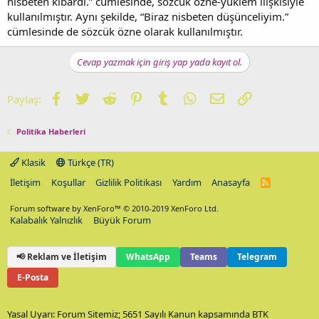
nisbeten kibardı.” cümlesinde, sözcük özne-yüklem ilişkisiyle
kullanılmıştır. Aynı şekilde, “Biraz nisbeten düşünceliyim.”
cümlesinde de sözcük özne olarak kullanılmıştır.
Cevap yazmak için giriş yap yada kayıt ol.
Facebook
Twitter
Reddit
Pinterest
Tumblr
WhatsApp
E-posta
Link
Paylaş:
Politika Haberleri
Klasik
Türkçe (TR)
İletişim
Koşullar
Gizlilik Politikası
Yardım
Anasayfa
R
S
S
Forum software by XenForo™
© 2010-2019 XenForo Ltd.
Kalabalık Yalnızlık
Büyük Forum
📢 Reklam ve İletişim
WhatsApp
Teams
Telegram
E-Posta
Yasal Uyarı: Forum Sitemiz; 5651 Sayılı Kanun kapsamında BTK