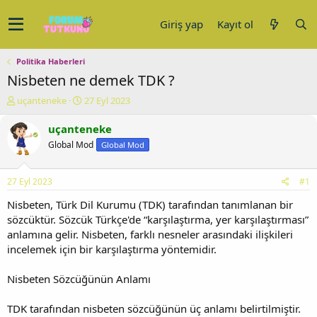
Giriş yap
Kayıt ol
Politika Haberleri
Nisbeten ne demek TDK ?
K
B
uçanteneke
27 Eyl 2023
o
a
n
ş
uçanteneke
u
l
Global Mod
Global Mod
y
a
u
n
b
g
27 Eyl 2023
#1
a
ı
ş
ç
Nisbeten, Türk Dil Kurumu (TDK) tarafından tanımlanan bir
l
t
sözcüktür. Sözcük Türkçe'de “karşılaştırma, yer karşılaştırması”
a
a
anlamına gelir. Nisbeten, farklı nesneler arasındaki ilişkileri
t
r
incelemek için bir karşılaştırma yöntemidir.
a
i
n
h
Nisbeten Sözcüğünün Anlamı
i
TDK tarafından nisbeten sözcüğünün üç anlamı belirtilmiştir.